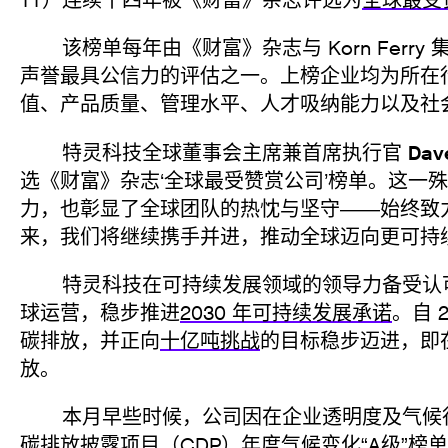
TT）连续十四年被《财富》杂志评选为
全球最受
该榜单每年由《财富》杂志与 Korn Ferr
声誉最具公信力的评估之一。上榜企业均为所在
值、产品质量、管理水平、人才吸纳能力以及社
Dav
特灵科技全球董事会主席兼首席执行官
选《财富》杂志‘全球最受赞赏公司’榜单。这一
力，也彰显了全球团队的热忱与坚守——始终致
来，我们将继续携手并进，推动全球迈向更可持
特灵科技在可持续发展领域的领导力备受认可
球运营，稳步推进
2030 年可持续发展承诺
。自 
碳排放，并正向
十亿吨挑战
的目标稳步迈进，即在
放。
本月早些时候，公司因在企业透明度及气候行
碳排放披露项目（CDP）年度气候变化“A级”榜单