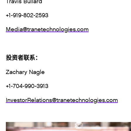
Travis Bull
+1-919-802-2593
Media@tranetechnologies.com
投资者联系：
Zachary Nagle
+1-704-990-3913
InvestorRelations@tranetechnologies.com