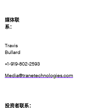
媒体联
系
Travis
Bullar
+1-919-802-2593
Media@tranetechnologies.com
投资者联系：