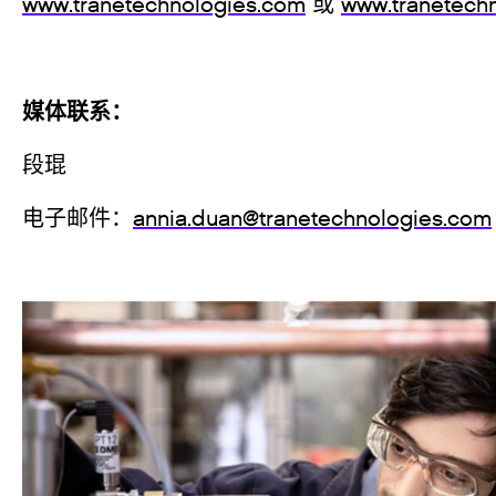
www.tranetechnologies.com
或
www.tranetechn
媒体联
段琨
电子邮件：
annia.duan@tranetechnologies.com