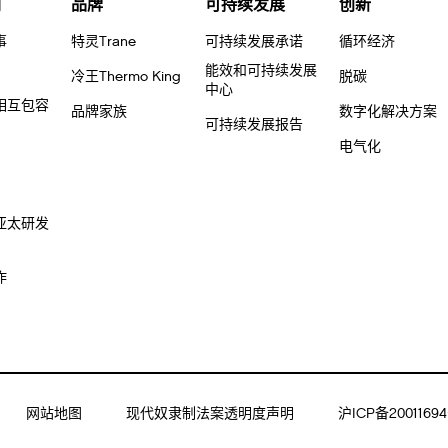
们
品牌
可持续发展
创新
事
特灵Trane
可持续发展承诺
循环经济
能效和可持续发展
冷王Thermo King
脱碳
中心
相互包容
品牌家族
数字化解决方案
可持续发展报告
电气化
亚太研发
作
网站地图
现代奴隶制法案透明度声明
沪ICP备20011694