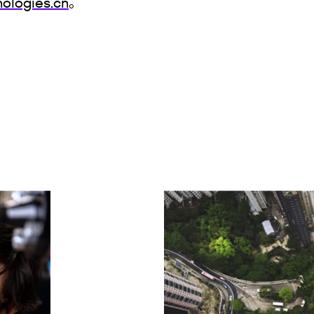
ologies.cn
。
系：