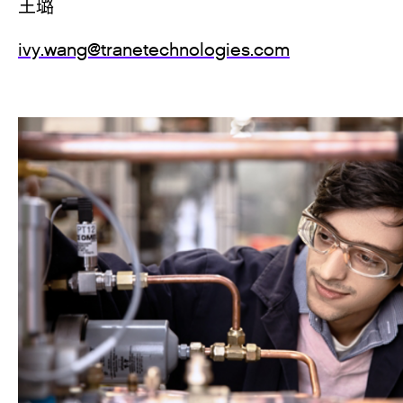
王璐
ivy.wang@tranetechnologies.com