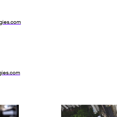
na，特灵科技
ogies.com
gies.com