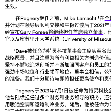
生效。
在Regnery继任之前，Mike Lamach已在
全
并计划在领导层顺利交接和平稳过渡后于2021年
经
宣布
Gary Forsee将继续担任首席独立董事
，他
官以及密苏里州大学系统（University of Missou
“Dave被任命为特灵科技董事会主席实至名
战略愿景，并且注重为所有利益相关方创造价值。”F
坚持不懈地追求创新并不断加强同客户和员工的
强劲市场地位和行业领军地位。董事会相信，公
的准备。我们十分期待与即将担任更高使命和责任的
Regnery于2021年7月1日被任命为特灵
他曾陆续担任过多个财务和业务领导的职务，还
用暖通空调和运输制冷业务。随后，他被任命为