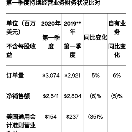
第一季度持续经营业务财务状况比对
单位（百万
2020年
2019**
自有业
美元）
年
务
同比变化
第一季
不含每股收
度
第一季
同比变
益
度
化
订单量
$3,074
$2,921
5%
6%
净销售额
$2,641
$2,804
(6)%
(5)%
美国通用会
$154
$237
(35)%
计准则营业